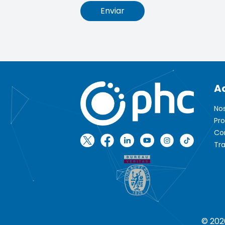
Enviar
A
No
Pr
Co
Tr
© 202