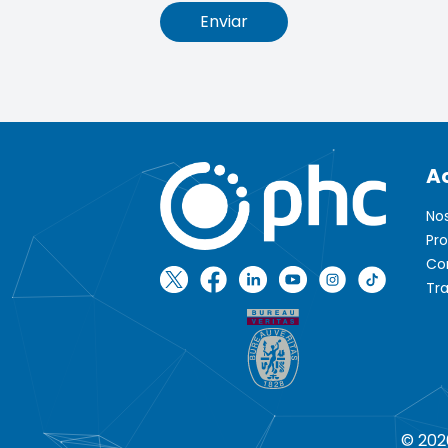
Enviar
A
No
Pr
Co
Tr
© 202